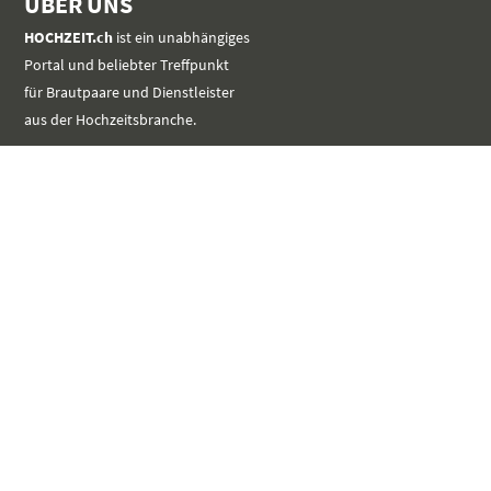
ÜBER UNS
HOCHZEIT.ch
ist ein unabhängiges
Portal und beliebter Treffpunkt
für Brautpaare und Dienstleister
aus der Hochzeitsbranche.
MEHR
SERVICE
Werbung platzieren
Event im Kalender eintragen
Kontakt aufnehmen
LINKS
unverbindlich Registrieren