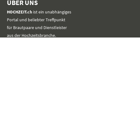
ÜBER UNS
HOCHZEIT.ch
ist ein unabhängiges
Portal und beliebter Treffpunkt
für Brautpaare und Dienstleister
aus der Hochzeitsbranche.
MEHR
SERVICE
Werbung platzieren
Event im Kalender eintragen
Kontakt aufnehmen
LINKS
unverbindlich Registrieren