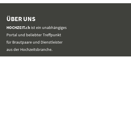
ÜBER UNS
HOCHZEIT.ch
ist ein unabhängiges
Portal und beliebter Treffpunkt
für Brautpaare und Dienstleister
aus der Hochzeitsbranche.
MEHR
SERVICE
Werbung platzieren
Event im Kalender eintragen
Kontakt aufnehmen