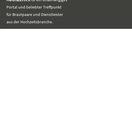
Portal und beliebter Treffpunkt
für Brautpaare und Dienstleister
aus der Hochzeitsbranche.
MEHR
SERVICE
Werbung platzieren
Event im Kalender eintragen
Kontakt aufnehmen
LINKS
unverbindlich Registrieren
Impressum
Datenschutz