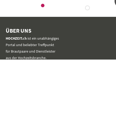
ÜBER UNS
HOCHZEIT.ch
ist ein unabhängiges
Portal und beliebter Treffpunkt
für Brautpaare und Dienstleister
aus der Hochzeitsbranche.
MEHR
SERVICE
Werbung platzieren
Event im Kalender eintragen