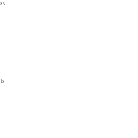
as
ils