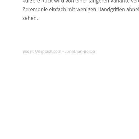
kürzere Rock wird von einer längeren Variante ve
Zeremonie einfach mit wenigen Handgriffen abnehm
sehen.
Bilder: Unsplash.com - Jonathan-Borba